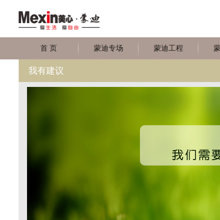
首 页
蒙迪专场
蒙迪工程
我有建议